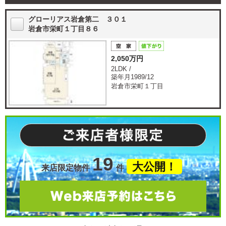
グローリアス岩倉第二 ３０１
岩倉市栄町１丁目８６
2,050万円
2LDK /
築年月1989/12
岩倉市栄町１丁目
19
大公開！
来店限定物件
件