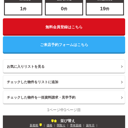
1
0
19
件
件
件
無料会員登録はこちら
ご来店予約フォームはこちら
お気に入りリストを見る
1ページ中1ページ目
並び替え
新着順
｜
価格
｜
間取り
｜
専有面積
｜
築年月
｜