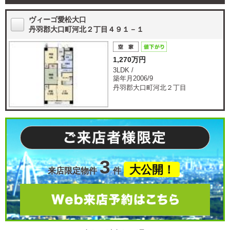
ヴィーゴ愛松大口
丹羽郡大口町河北２丁目４９１－１
1,270万円
3LDK /
築年月2006/9
丹羽郡大口町河北２丁目
3
大公開！
来店限定物件
件