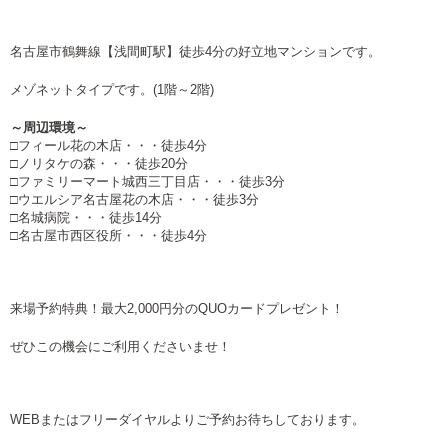
名古屋市鶴舞線【浅間町駅】徒歩4分の好立地マンションです。
メゾネットタイプです。(1階～2階)
～周辺環境～
□フィール花の木店・・・徒歩4分
□ノリタケの森・・・徒歩20分
□ファミリーマート城西三丁目店・・・徒歩3分
□ウエルシア名古屋花の木店・・・徒歩3分
□名城病院・・・徒歩14分
□名古屋市西区役所・・・徒歩4分
来場予約特典！最大2,000円分のQUOカードプレゼント！
ぜひこの機会にご利用くださいませ！
WEBまたはフリーダイヤルよりご予約お待ちしております。