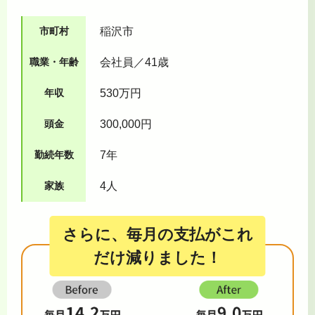
市町村
稲沢市
職業・年齢
会社員／41歳
年収
530万円
頭金
300,000円
勤続年数
7年
家族
4人
さらに、毎月の支払がこれ
だけ減りました！