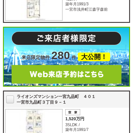
築年月1991/3
一宮市浅井町江森字森前
280
大公開！
来店限定物件
件
ライオンズマンション一宮九品町 ４０１
一宮市九品町３丁目９－１
1,520万円
3SLDK /
築年月1991/7