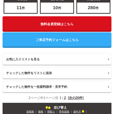
11
10
280
件
件
件
無料会員登録はこちら
ご来店予約フォームはこちら
お気に入りリストを見る
2ページ中1ページ目
1
|
2
[次の20件]
並び替え
新着順
｜
価格
｜
間取り
｜
専有面積
｜
築年月
｜