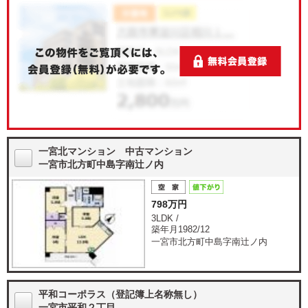
一宮北マンション 中古マンション
一宮市北方町中島字南辻ノ内
798万円
3LDK /
築年月1982/12
一宮市北方町中島字南辻ノ内
平和コーポラス（登記簿上名称無し）
一宮市平和２丁目