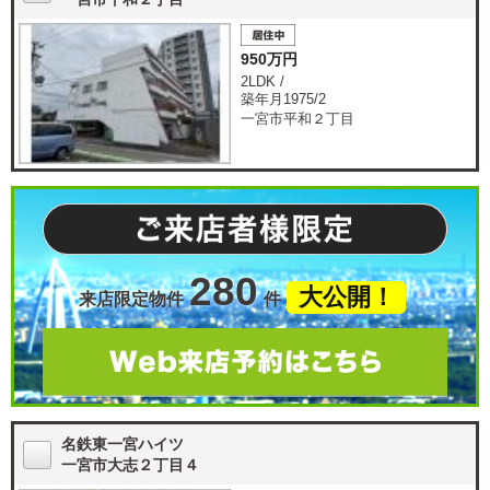
950万円
2LDK /
築年月1975/2
一宮市平和２丁目
280
大公開！
来店限定物件
件
名鉄東一宮ハイツ
一宮市大志２丁目４