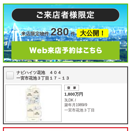
280
大公開！
来店限定物件
件
ナビハイツ花池 ４０４
一宮市花池３丁目１７－１３
1,800万円
3LDK /
築年月1989/9
一宮市花池３丁目