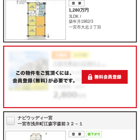
1,280万円
3LDK /
築年月1982/3
一宮市大志２丁目
ナビウッディ一宮
一宮市浅井町江森字森前３２－１