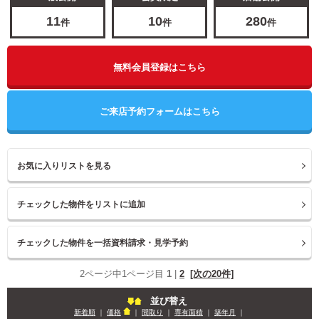
11
10
280
件
件
件
無料会員登録はこちら
ご来店予約フォームはこちら
お気に入りリストを見る
2ページ中1ページ目
1
|
2
[次の20件]
並び替え
新着順
｜
価格
｜
間取り
｜
専有面積
｜
築年月
｜