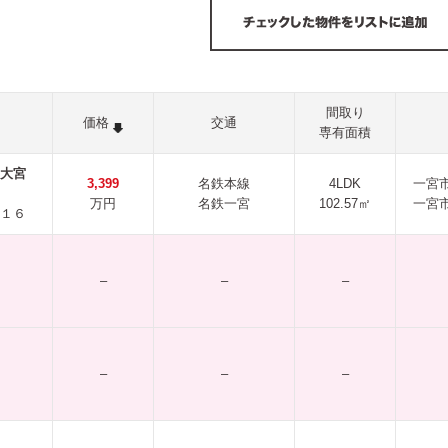
間取り
価格
交通
専有面積
宮大宮
3,399
名鉄本線
4LDK
一宮
万円
名鉄一宮
102.57㎡
一宮
１６
–
–
–
–
–
–