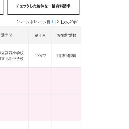
2ページ中1ページ目
1
|
2
[次の20件]
通学区
築年月
所在階/階数
市立宮西小学校
2007/2
11階/14階建
市立北部中学校
–
–
–
–
–
–