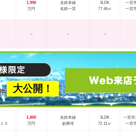
1,990
名鉄本線
3LDK
一宮
万円
名鉄一宮
77.46㎡
一宮
–
–
–
大公開！
件
1,800
名鉄本線
3LDK
一宮市
１３
万円
妙興寺
72.11㎡
一宮