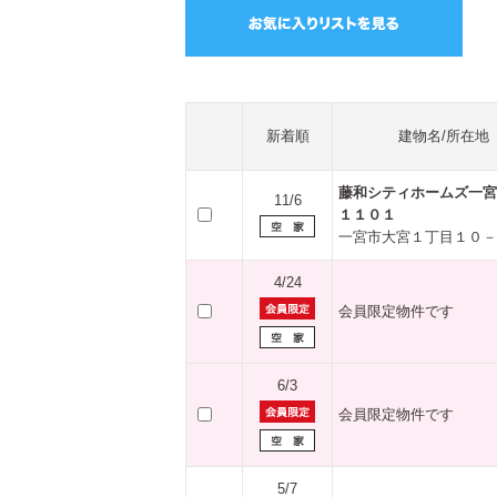
新着順
建物名/所在地
藤和シティホームズ一
11/6
１１０１
一宮市大宮１丁目１０－
4/24
会員限定物件です
6/3
会員限定物件です
5/7