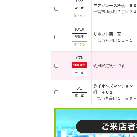
1/23
モアグレース枠杁 ８０
一宮市枠杁町３丁目２４
10/10
リネット西一宮
一宮市神戸町１３－１
7/25
会員限定物件です
ライオンズマンション一
3/1
町 ４０１
一宮市九品町３丁目９－