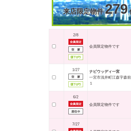
279
来店限定物件
2/8
会員限定物件です
1/27
ナビウッディ一宮
一宮市浅井町江森字森前
１
6/2
会員限定物件です
7/27