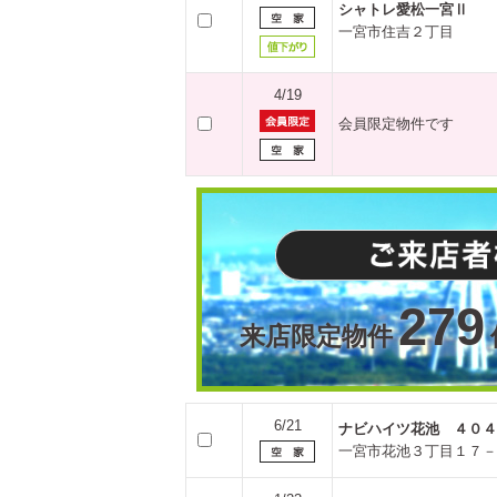
シャトレ愛松一宮Ⅱ
一宮市住吉２丁目
4/19
会員限定物件です
279
来店限定物件
6/21
ナビハイツ花池 ４０４
一宮市花池３丁目１７－