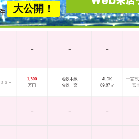
大公開！
件
–
–
–
1,300
名鉄本線
4LDK
一宮市
３２－
万円
名鉄一宮
89.87㎡
一宮
–
–
–