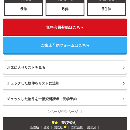
6
6
91
件
件
件
無料会員登録はこちら
ご来店予約フォームはこちら
お気に入りリストを見る
1ページ中1ページ目
並び替え
新着順
｜
価格
｜
間取り
｜
専有面積
｜
築年月
｜