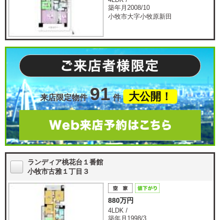
築年月2008/10
小牧市大字小牧原新田
91
大公開！
来店限定物件
件
ランディア桃花台１番館
小牧市古雅１丁目３
880万円
4LDK /
築年月1998/3