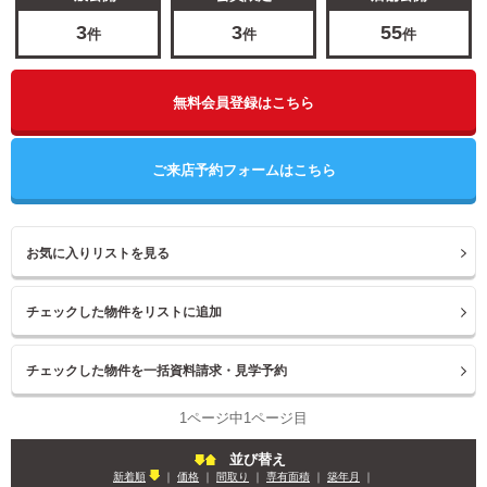
3
3
55
件
件
件
無料会員登録はこちら
ご来店予約フォームはこちら
お気に入りリストを見る
1ページ中1ページ目
並び替え
新着順
｜
価格
｜
間取り
｜
専有面積
｜
築年月
｜