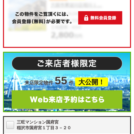
55
大公開！
来店限定物件
件
三旺マンション国府宮
稲沢市国府宮１丁目３－２０