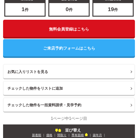
1
0
19
件
件
件
無料会員登録はこちら
ご来店予約フォームはこちら
お気に入りリストを見る
1ページ中1ページ目
並び替え
新着順
｜
価格
｜
間取り
｜
専有面積
｜
築年月
｜