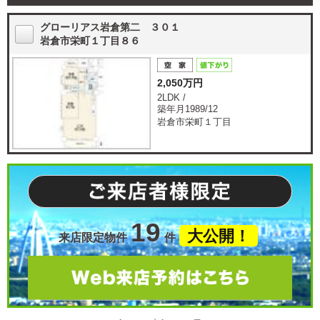
グローリアス岩倉第二 ３０１
岩倉市栄町１丁目８６
2,050万円
2LDK /
築年月1989/12
岩倉市栄町１丁目
19
大公開！
来店限定物件
件