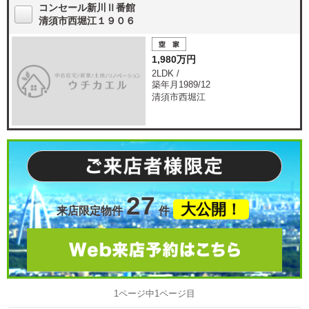
コンセール新川Ⅱ番館
清須市西堀江１９０６
1,980万円
2LDK /
築年月1989/12
清須市西堀江
27
大公開！
来店限定物件
件
1ページ中1ページ目