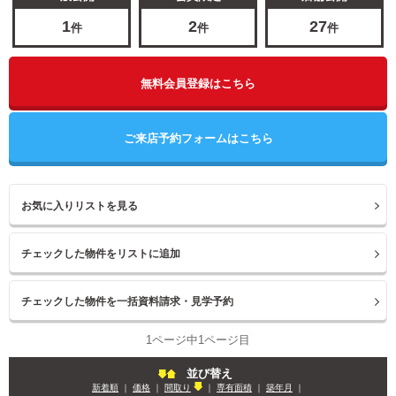
1
2
27
件
件
件
無料会員登録はこちら
ご来店予約フォームはこちら
お気に入りリストを見る
1ページ中1ページ目
並び替え
新着順
｜
価格
｜
間取り
｜
専有面積
｜
築年月
｜