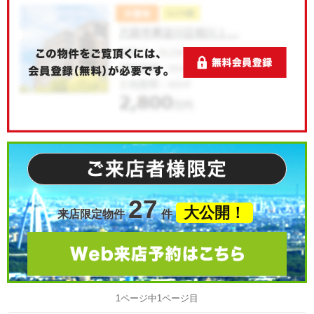
27
大公開！
来店限定物件
件
1ページ中1ページ目