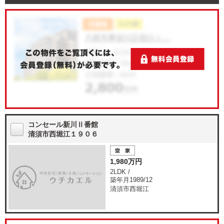
コンセール新川Ⅱ番館
清須市西堀江１９０６
1,980万円
2LDK /
築年月1989/12
清須市西堀江