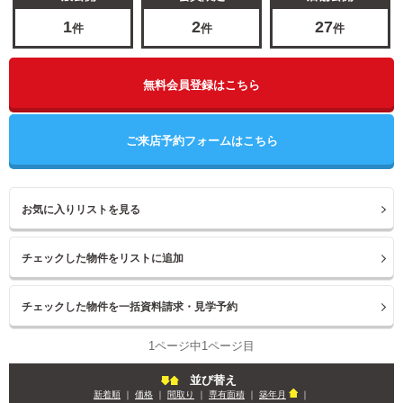
1
2
27
件
件
件
無料会員登録はこちら
ご来店予約フォームはこちら
お気に入りリストを見る
1ページ中1ページ目
並び替え
新着順
｜
価格
｜
間取り
｜
専有面積
｜
築年月
｜