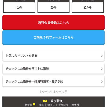
1
2
27
件
件
件
無料会員登録はこちら
ご来店予約フォームはこちら
お気に入りリストを見る
1ページ中1ページ目
並び替え
新着順
｜
価格
｜
間取り
｜
専有面積
｜
築年月
｜