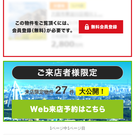
27
大公開！
来店限定物件
件
1ページ中1ページ目