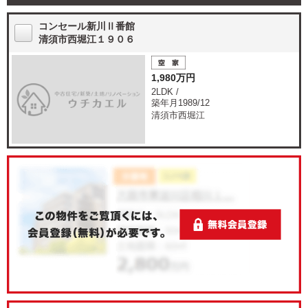
コンセール新川Ⅱ番館
清須市西堀江１９０６
1,980万円
2LDK /
築年月1989/12
清須市西堀江